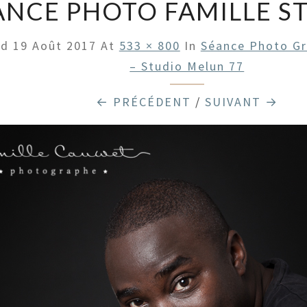
ANCE PHOTO FAMILLE S
ed
19 Août 2017
At
533 × 800
In
Séance Photo Gr
– Studio Melun 77
← PRÉCÉDENT
/
SUIVANT →