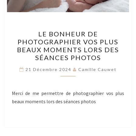
LE
LE BONHEUR DE
BONHEUR
PHOTOGRAPHIER VOS PLUS
DE
BEAUX MOMENTS LORS DES
PHOTOGRAPHIER
SÉANCES PHOTOS
VOS
PLUS
21 Décembre 2024
Camille Cauwet
BEAUX
MOMENTS
Merci de me permettre de photographier vos plus
LORS
beaux moments lors des séances photos
DES
SÉANCES
PHOTOS