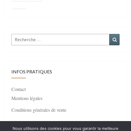
Rechercher :
Recher
INFOS PRATIQUES
Contact
Mentions légales
Conditions générales de vente
Nous utilisons des cookies pour vous garantir la meilleure