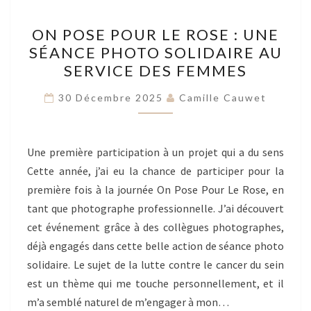
ON
ON POSE POUR LE ROSE : UNE
POSE
SÉANCE PHOTO SOLIDAIRE AU
POUR
SERVICE DES FEMMES
LE
ROSE
30 Décembre 2025
Camille Cauwet
:
UNE
SÉANCE
Une première participation à un projet qui a du sens
PHOTO
Cette année, j’ai eu la chance de participer pour la
SOLIDAIRE
première fois à la journée On Pose Pour Le Rose, en
AU
tant que photographe professionnelle. J’ai découvert
SERVICE
cet événement grâce à des collègues photographes,
DES
déjà engagés dans cette belle action de séance photo
FEMMES
solidaire. Le sujet de la lutte contre le cancer du sein
est un thème qui me touche personnellement, et il
m’a semblé naturel de m’engager à mon…