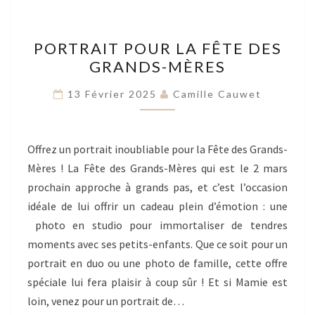
PORTRAIT
PORTRAIT POUR LA FÊTE DES
POUR
GRANDS-MÈRES
LA
FÊTE
13 Février 2025
Camille Cauwet
DES
GRANDS-
MÈRES
Offrez un portrait inoubliable pour la Fête des Grands-
Mères ! La Fête des Grands-Mères qui est le 2 mars
prochain approche à grands pas, et c’est l’occasion
idéale de lui offrir un cadeau plein d’émotion : une
photo en studio pour immortaliser de tendres
moments avec ses petits-enfants. Que ce soit pour un
portrait en duo ou une photo de famille, cette offre
spéciale lui fera plaisir à coup sûr ! Et si Mamie est
loin, venez pour un portrait de…