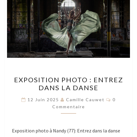
EXPOSITION
EXPOSITION PHOTO : ENTREZ
PHOTO
DANS LA DANSE
:
ENTREZ
Commenta
12 Juin 2025
Camille Cauwet
0
DANS
Commentaire
LA
DANSE
Exposition photo à Nandy (77): Entrez dans la danse