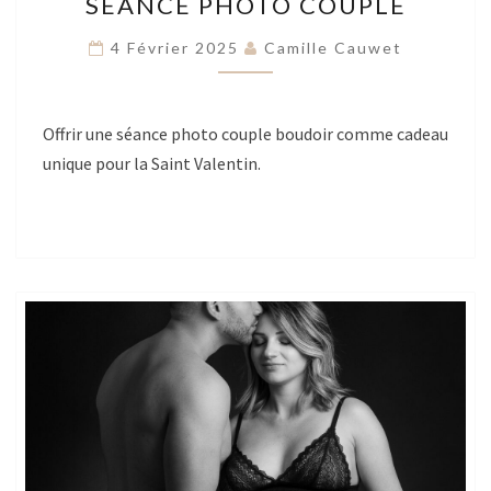
SÉANCE PHOTO COUPLE
PHOTO
COUPLE
4 Février 2025
Camille Cauwet
Offrir une séance photo couple boudoir comme cadeau
unique pour la Saint Valentin.