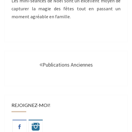
DE
Les mini-séances de Noël sont un excellent moyen de
RETOUR!
capturer la magie des fêtes tout en passant un
moment agréable en famille.
Navigation
au
Publications Anciennes
sein
des
articles
REJOIGNEZ-MOI!