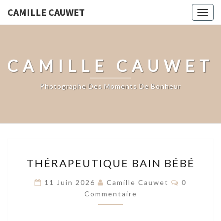
CAMILLE CAUWET
Togg
navig
CAMILLE CAUWET
Photographe Des Moments De Bonheur
Blog
THÉRAPEUTIQUE
THÉRAPEUTIQUE BAIN BÉBÉ
BAIN
BÉBÉ
Commenta
11 Juin 2026
Camille Cauwet
0
Commentaire