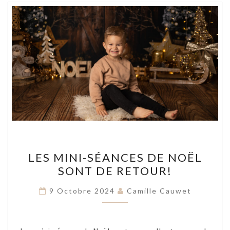
LES
LES MINI-SÉANCES DE NOËL
MINI-
SONT DE RETOUR!
SÉANCES
DE
9 Octobre 2024
Camille Cauwet
NOËL
SONT