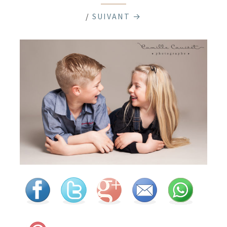
/
SUIVANT →