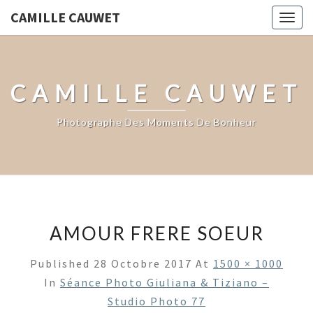
CAMILLE CAUWET
Togg
navig
CAMILLE CAUWET
Photographe Des Moments De Bonheur
AMOUR FRERE SOEUR
Published
28 Octobre 2017
At
1500 × 1000
In
Séance Photo Giuliana & Tiziano –
Studio Photo 77