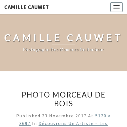
CAMILLE CAUWET
Togg
navig
CAMILLE CAUWET
Photographe Des Moments De Bonheur
PHOTO MORCEAU DE
BOIS
Published
23 Novembre 2017
At
5120 ×
3697
In
Découvrons Un Artiste – Les