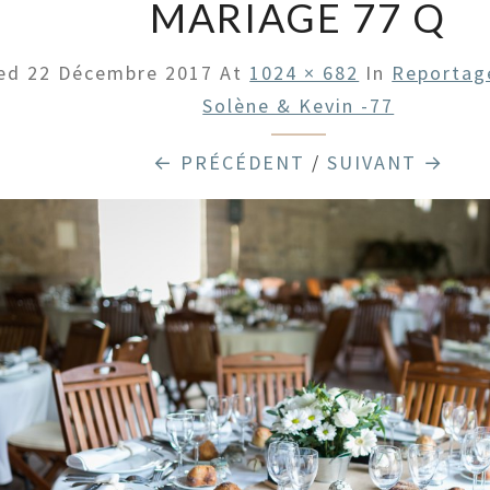
MARIAGE 77 Q
hed
22 Décembre 2017
At
1024 × 682
In
Reportag
Solène & Kevin -77
← PRÉCÉDENT
/
SUIVANT →