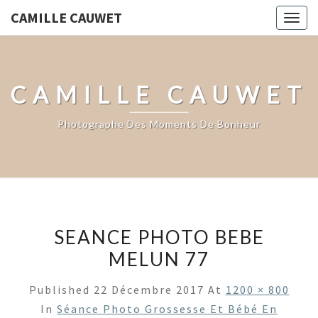
CAMILLE CAUWET
Togg
navig
CAMILLE CAUWET
Photographe Des Moments De Bonheur
SEANCE PHOTO BEBE
MELUN 77
Published
22 Décembre 2017
At
1200 × 800
In
Séance Photo Grossesse Et Bébé En