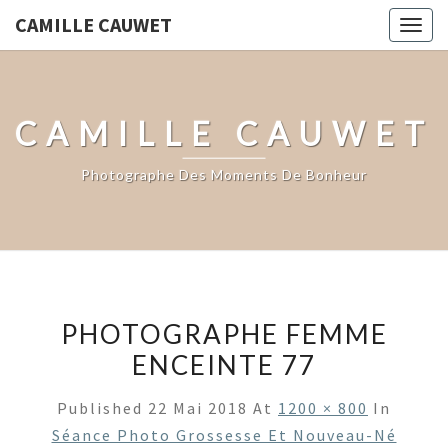
CAMILLE CAUWET
Togg
navig
CAMILLE CAUWET
Photographe Des Moments De Bonheur
PHOTOGRAPHE FEMME
ENCEINTE 77
Published
22 Mai 2018
At
1200 × 800
In
Séance Photo Grossesse Et Nouveau-Né