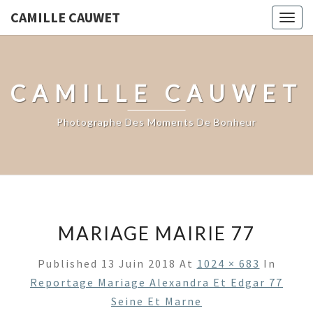
CAMILLE CAUWET
Togg
navig
CAMILLE CAUWET
Photographe Des Moments De Bonheur
MARIAGE MAIRIE 77
Published
13 Juin 2018
At
1024 × 683
In
Reportage Mariage Alexandra Et Edgar 77
Seine Et Marne