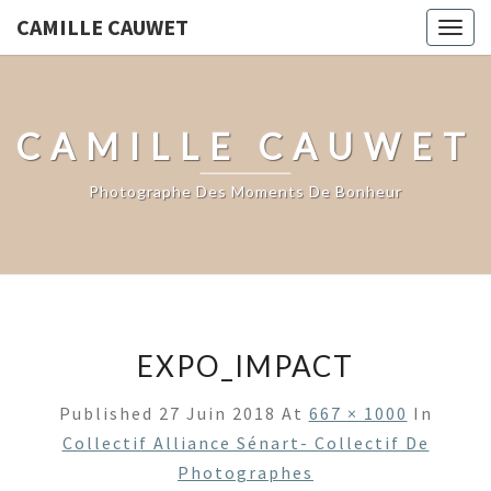
CAMILLE CAUWET
Togg
navig
CAMILLE CAUWET
Photographe Des Moments De Bonheur
EXPO_IMPACT
Published
27 Juin 2018
At
667 × 1000
In
Collectif Alliance Sénart- Collectif De
Photographes