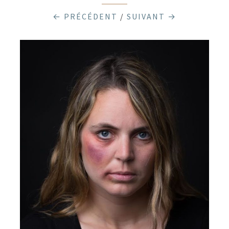
← PRÉCÉDENT
/
SUIVANT →