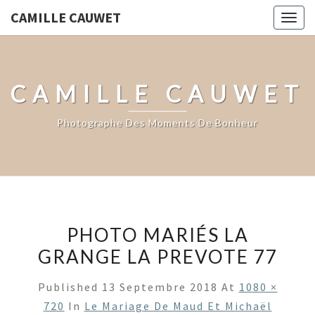
CAMILLE CAUWET
Togg
navig
CAMILLE CAUWET
Photographe Des Moments De Bonheur
PHOTO MARIÉS LA
GRANGE LA PREVOTE 77
Published
13 Septembre 2018
At
1080 ×
720
In
Le Mariage De Maud Et Michaël