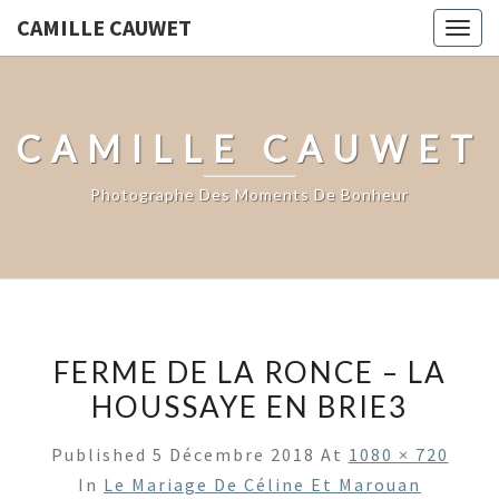
CAMILLE CAUWET
Togg
navig
CAMILLE CAUWET
Photographe Des Moments De Bonheur
FERME DE LA RONCE – LA
HOUSSAYE EN BRIE3
Published
5 Décembre 2018
At
1080 × 720
In
Le Mariage De Céline Et Marouan