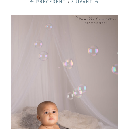
← PRÉCÉDENT
/
SUIVANT →