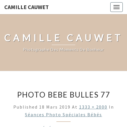
CAMILLE CAUWET
Togg
navig
CAMILLE CAUWET
Photographe Des Moments De Bonheur
PHOTO BEBE BULLES 77
Published
18 Mars 2019
At
1333 × 2000
In
Séances Photo Spéciales Bébés