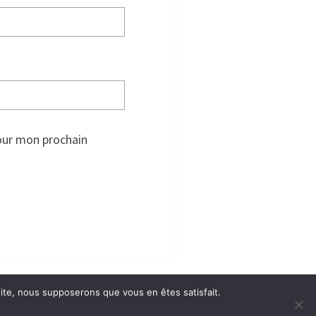
our mon prochain
 site, nous supposerons que vous en êtes satisfait.
rg