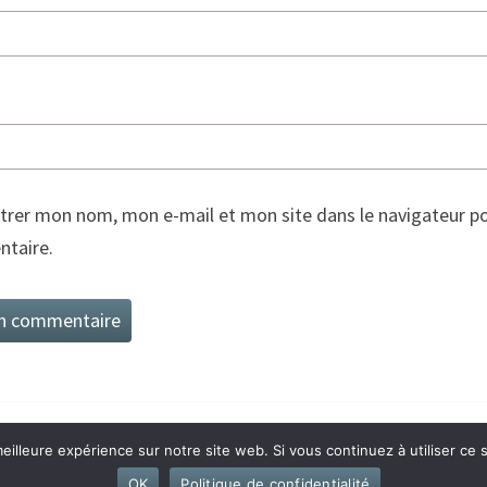
trer mon nom, mon e-mail et mon site dans le navigateur p
taire.
eilleure expérience sur notre site web. Si vous continuez à utiliser ce
 2026
|
Fièrement propulsé par
WordPress
|
Thème :
Nisa
OK
Politique de confidentialité