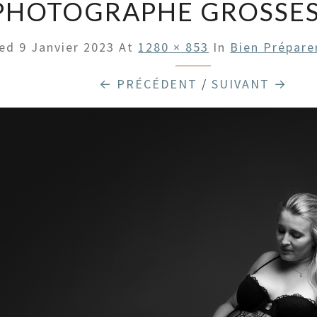
PHOTOGRAPHE GROSSESS
hed
9 Janvier 2023
At
1280 × 853
In
Bien Prépare
← PRÉCÉDENT
/
SUIVANT →