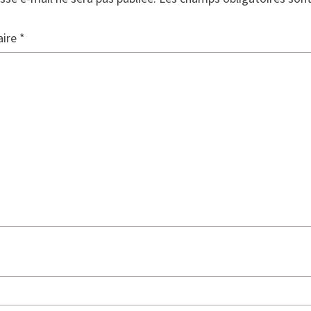
ire
*