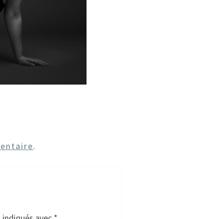
entaire
.
t indiqués avec
*