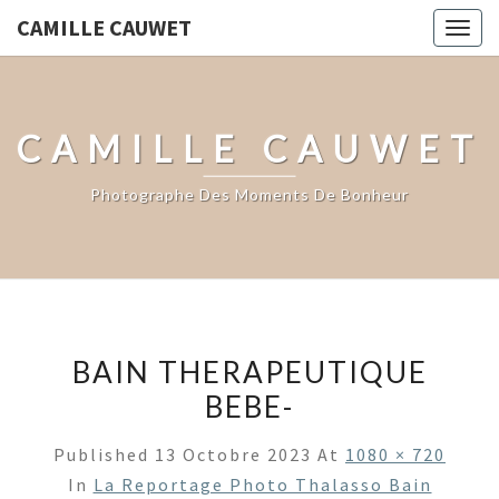
CAMILLE CAUWET
Togg
navig
CAMILLE CAUWET
Photographe Des Moments De Bonheur
BAIN THERAPEUTIQUE
BEBE-
Published
13 Octobre 2023
At
1080 × 720
In
La Reportage Photo Thalasso Bain