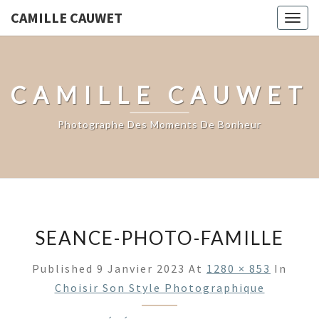
CAMILLE CAUWET
Togg
navig
CAMILLE CAUWET
Photographe Des Moments De Bonheur
SEANCE-PHOTO-FAMILLE
Published
9 Janvier 2023
At
1280 × 853
In
Choisir Son Style Photographique