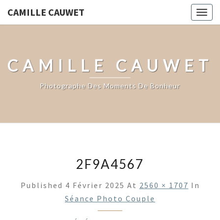
CAMILLE CAUWET
Togg
navig
CAMILLE CAUWET
Photographe Des Moments De Bonheur
2F9A4567
Published
4 Février 2025
At
2560 × 1707
In
Séance Photo Couple