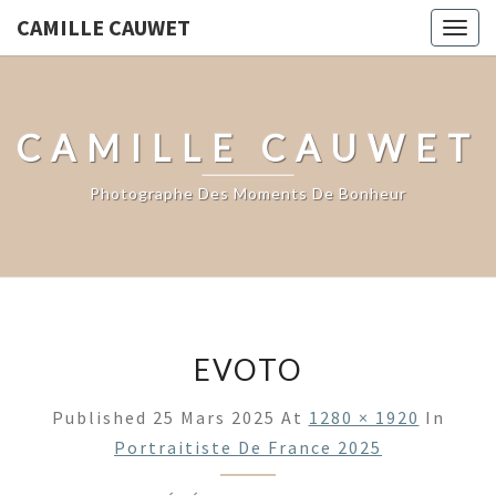
CAMILLE CAUWET
Togg
navig
CAMILLE CAUWET
Photographe Des Moments De Bonheur
EVOTO
Published
25 Mars 2025
At
1280 × 1920
In
Portraitiste De France 2025