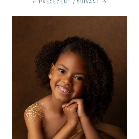
← PRÉCÉDENT
/
SUIVANT →