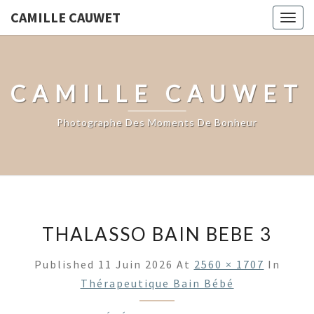
CAMILLE CAUWET
Togg
navig
CAMILLE CAUWET
Photographe Des Moments De Bonheur
THALASSO BAIN BEBE 3
Published
11 Juin 2026
At
2560 × 1707
In
Thérapeutique Bain Bébé