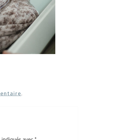
entaire
.
t indiqués avec
*