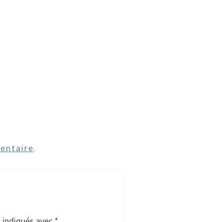
entaire
.
t indiqués avec
*