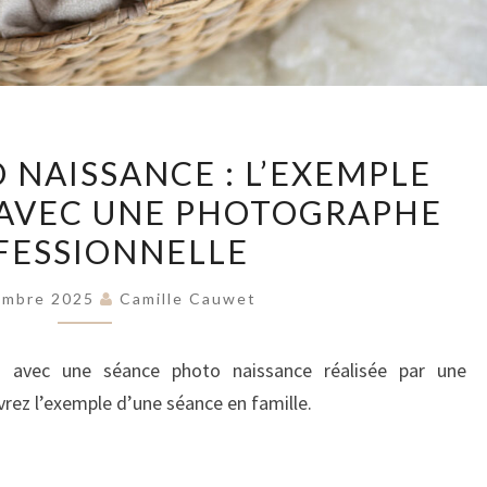
SÉANCE
 NAISSANCE : L’EXEMPLE
PHOTO
 AVEC UNE PHOTOGRAPHE
NAISSANCE
FESSIONNELLE
:
L’EXEMPLE
embre 2025
Camille Cauwet
D’UNE
SÉANCE
es avec une séance photo naissance réalisée par une
AVEC
rez l’exemple d’une séance en famille.
UNE
PHOTOGRAPHE
PROFESSIONNELLE