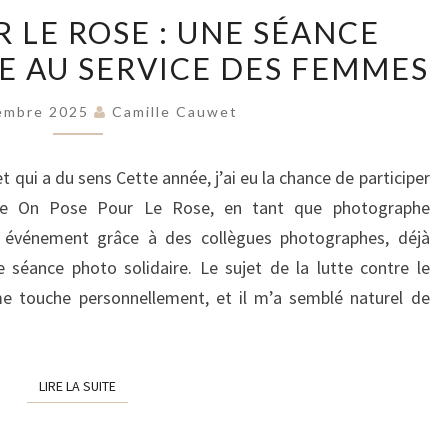
ON
 LE ROSE : UNE SÉANCE
POSE
E AU SERVICE DES FEMMES
POUR
LE
embre 2025
Camille Cauwet
ROSE
:
t qui a du sens Cette année, j’ai eu la chance de participer
UNE
née On Pose Pour Le Rose, en tant que photographe
SÉANCE
et événement grâce à des collègues photographes, déjà
PHOTO
 séance photo solidaire. Le sujet de la lutte contre le
SOLIDAIRE
e touche personnellement, et il m’a semblé naturel de
AU
SERVICE
DES
LIRE LA SUITE
LIRE LA SUITE
FEMMES