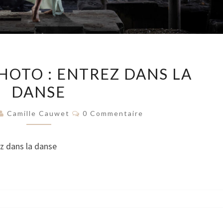
EXPOSITION
HOTO : ENTREZ DANS LA
PHOTO
DANSE
:
ENTREZ
Commentaires
Camille Cauwet
0 Commentaire
DANS
LA
z dans la danse
DANSE