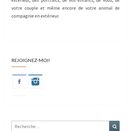
extérieur, des portraits, de vos enfants, de vous, de
votre couple et même encore de votre animal de
compagnie en extérieur.
REJOIGNEZ-MOI!
Rechercher :
Recher