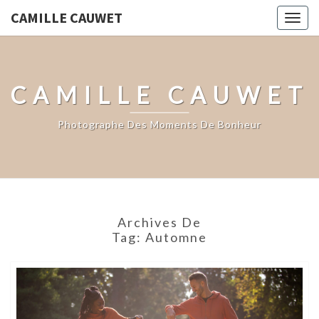
CAMILLE CAUWET
Togg
navig
CAMILLE CAUWET
Photographe Des Moments De Bonheur
Archives De
Tag:
Automne