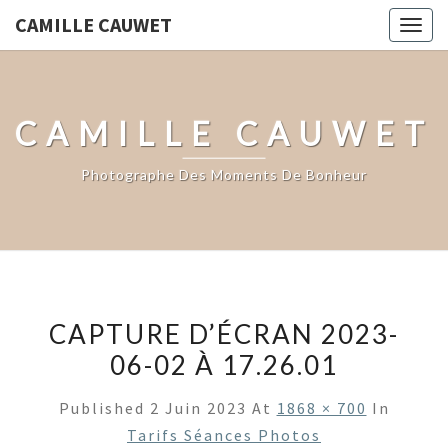
CAMILLE CAUWET
Togg
navig
CAMILLE CAUWET
Photographe Des Moments De Bonheur
CAPTURE D’ÉCRAN 2023-
06-02 À 17.26.01
Published
2 Juin 2023
At
1868 × 700
In
Tarifs Séances Photos