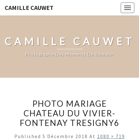
CAMILLE CAUWET
Togg
navig
CAMILLE CAUWET
Photographe Des Moments De Bonheur
PHOTO MARIAGE
CHATEAU DU VIVIER-
FONTENAY TRESIGNY6
Published
5 Décembre 2018
At
1080 × 719