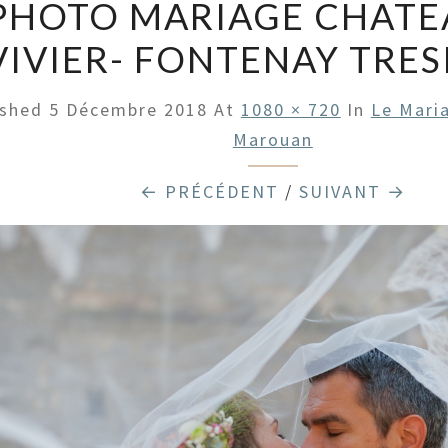
PHOTO MARIAGE CHATE
VIVIER- FONTENAY TRE
ished
5 Décembre 2018
At
1080 × 720
In
Le Mari
Marouan
← PRÉCÉDENT
/
SUIVANT →