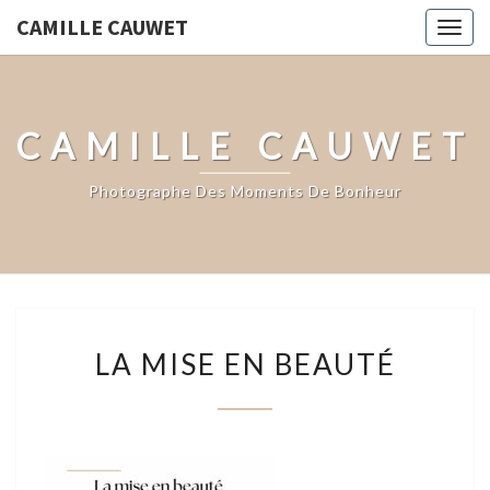
CAMILLE CAUWET
Togg
navig
CAMILLE CAUWET
Photographe Des Moments De Bonheur
LA
LA MISE EN BEAUTÉ
MISE
EN
BEAUTÉ